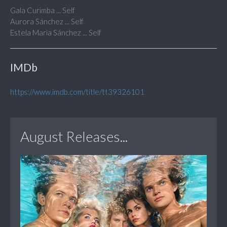
Gala Curimba ... Self
Aurora Sánchez ... Self
Estela Maria Sánchez ... Self
IMDb
https://www.imdb.com/title/tt39326101
August Releases...