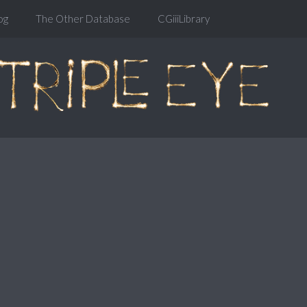
og
The Other Database
CGiiiLibrary